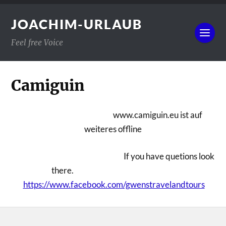
JOACHIM-URLAUB
Feel free Voice
Camiguin
www.camiguin.eu ist auf
weiteres offline
If you have quetions look
there.
https://www.facebook.com/gwenstravelandtours