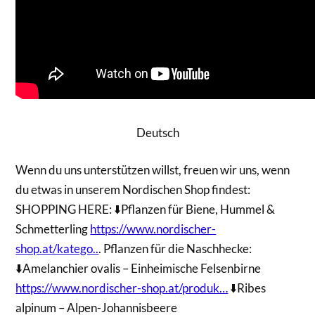
Deutsch
Wenn du uns unterstützen willst, freuen wir uns, wenn
du etwas in unserem Nordischen Shop findest:
SHOPPING HERE: ⬇️Pflanzen für Biene, Hummel &
Schmetterling
https://www.nordischer-
shop.at/katego..
. Pflanzen für die Naschhecke:
⬇️Amelanchier ovalis – Einheimische Felsenbirne
https://www.nordischer-shop.at/produk…
⬇️Ribes
alpinum – Alpen-Johannisbeere