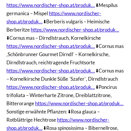
https://www.nordischer-shop.at/produk…
⬇️Mespilus
germanica – Mispel
https://www.nordischer-
shop.at/produk…
⬇️Berberis vulgaris – Heimische
Berberitze
https://www.nordischer-shop.at/produk…
⬇️Cornus mas – Dirndlstrauch, Kornelkirsche
https://www.nordischer-shop.at/produk…
⬇️Cornus mas
‚Schönbrunner Gourmet Dirndl‘ – Kornelkirsche,
Dirndlstrauch, reichtragende Fruchtsorte
https://www.nordischer-shop.at/produk…
⬇️Cornus mas
– Kornelkirsche Dunkle Süße ´Szafer`, Dirndlstrauch
https://www.nordischer-shop.at/produk…
⬇️Poncirus
trifoliata – Winterharte Zitrone, Dreiblattzitrone,
Bitterorange
https://www.nordischer-shop.at/produk…
Sonstige erwähnte Pflanzen: ⬇️Rosa glauca –
Rotblättrige Hechtrose
https://www.nordischer-
shop.at/produk…
⬇️Rosa spinosissima – Bibernellrose,